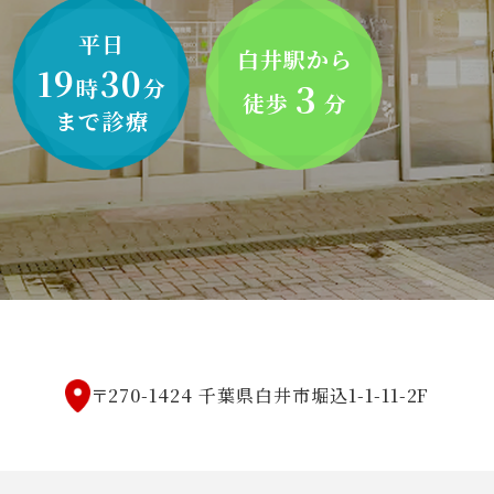
平日
白井駅から
19
30
時
分
３
徒歩
分
まで診療
〒270-1424 千葉県白井市堀込1-1-11-2F