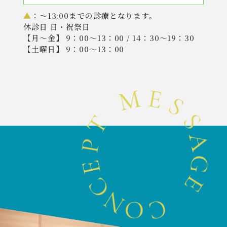
▲
：〜13:00までの診療となります。
休診日 日・祝祭日
【月〜金】 9：00〜13：00 / 14：30〜19：30
【土曜日】 9：00〜13：00
M
T
P
E
E
S
C
S
N
A
O
G
C
E